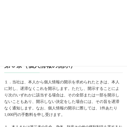
全部または一部を委託する場合
２．合併その他の事由による事業の承継に伴って個人情報が提供される
場合
３．個人情報を特定の者との間で共同して利用する場合であって、その
旨並びに共同して利用される個人情報の項目、共同して利用する者の範
囲、利用する者の利用目的および当該個人情報の管理について責任を有
する者の氏名または名称について、あらかじめ本人に通知し、または本
人が容易に知り得る状態に置いた場合
第６条（個人情報の開示）
１．当社は、本人から個人情報の開示を求められたときは、本人
に対し、遅滞なくこれを開示します。ただし、開示することによ
り次のいずれかに該当する場合は、その全部または一部を開示し
ないこともあり、開示しない決定をした場合には、その旨を遅滞
なく通知します。なお、個人情報の開示に際しては、1件あたり
1,000円の手数料を申し受けます。
１．本人または第三者の生命、身体、財産その他の権利利益を害するお